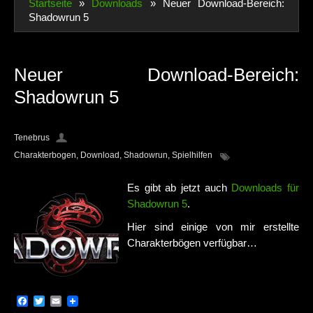
Startseite
»
Downloads
»
Neuer Download-Bereich:
Shadowrun 5
Impressum
Datenschutzerklärung
Neuer Download-Bereich:
Shadowrun 5
Tenebrus
Charakterbogen
,
Download
,
Shadowrun
,
Spielhilfen
Es gibt ab jetzt auch
Downloads für
Shadowrun 5
.
Hier sind einige von mir erstellte
Charakterbögen verfügbar…
Facebook
Twitter
Email